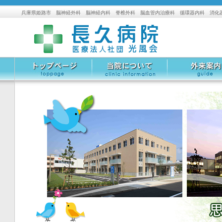
兵庫県姫路市 脳神経外科 脳神経内科 脊椎外科 脳血管内治療科 循環器内科 消化
トップページ
当院について
外来案内