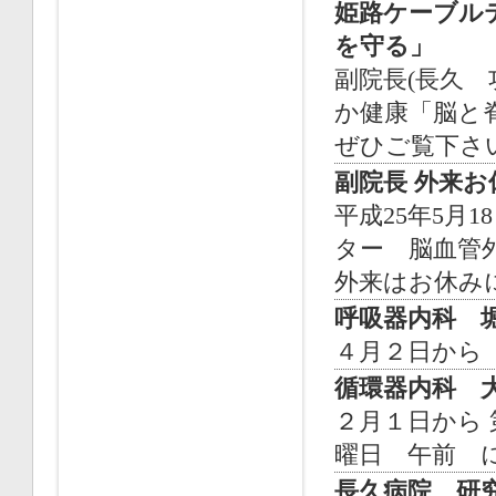
姫路ケーブル
を守る」
副院長(長久
か健康「脳と
ぜひご覧下さい
副院長 外来
平成25年5月
ター 脳血管
外来はお休み
呼吸器内科 
４月２日から
循環器内科 
２月１日から
曜日 午前 
長久病院 研