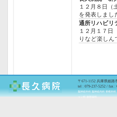
１２月８日（
を発表しまし
通所リハビリ
１２月１７日
りなど楽しん
〒671-1152 兵庫県姫
tel : 079-237-5252 / fax 
脳神経外科 脳神経内科 脊椎外科
ョン科 放射線科