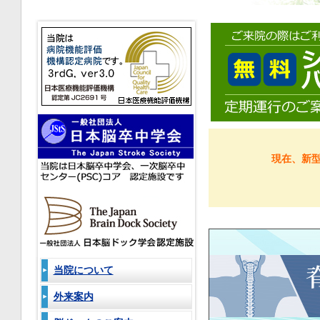
現在、新
当院について
外来案内