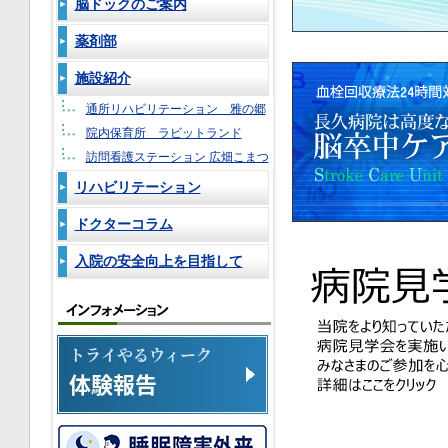
脳ドックのご案内
薬剤部
施設紹介
通所リハビリテーション 雅の郷
院内保育所 ラビットランド
訪問看護ステーション 広畑こまつ
リハビリテーション
ドクターコラム
入院の安全向上を目指して